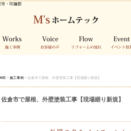
里市・印旛郡
工事例
お客様の声
リフォームの流
イベント情
れ
OME
>
施工事例
>
佐倉市で屋根、外壁塗装工事【現場廻り新規】
佐倉市で屋根、外壁塗装工事【現場廻り新規】