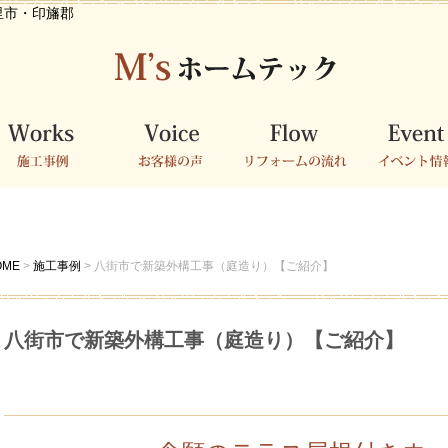
里市・印旛郡
工事例
お客様の声
リフォームの流
イベント情
れ
OME
>
施工事例
>
八街市で新築外構工事（庭造り）【ご紹介】
八街市で新築外構工事（庭造り）【ご紹介】