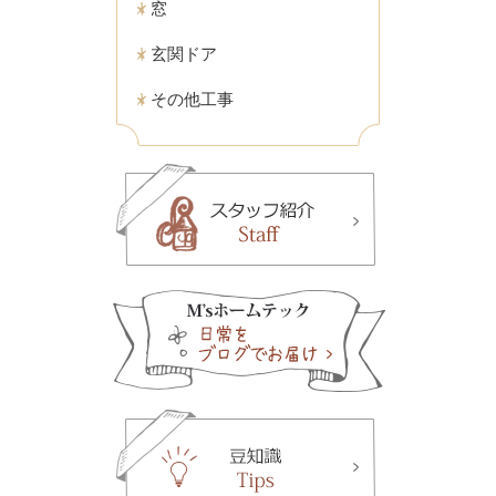
窓
玄関ドア
その他工事