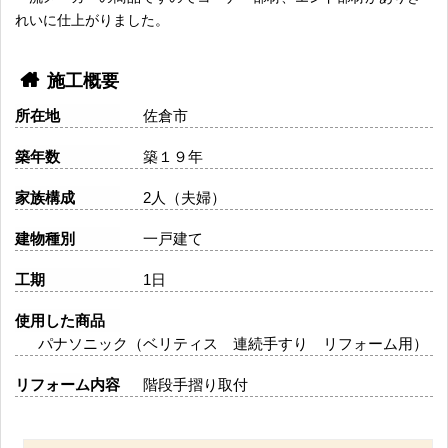
れいに仕上がりました。
施工概要
所在地
佐倉市
築年数
築１９年
家族構成
2人（夫婦）
建物種別
一戸建て
工期
1日
使用した商品
パナソニック（ベリティス 連続手すり リフォーム用）
リフォーム内容
階段手摺り取付